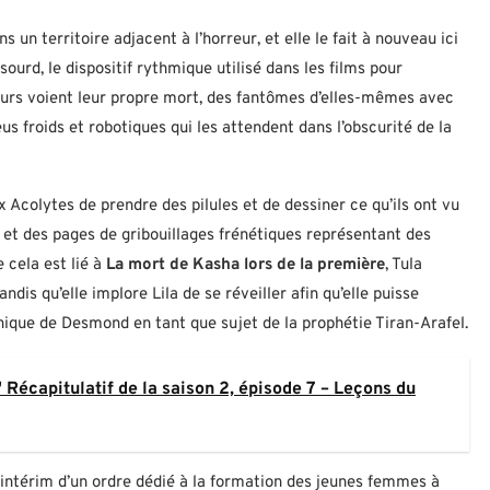
s un territoire adjacent à l’horreur, et elle le fait à nouveau ici
sourd, le dispositif rythmique utilisé dans les films pour
sœurs voient leur propre mort, des fantômes d’elles-mêmes avec
us froids et robotiques qui les attendent dans l’obscurité de la
Acolytes de prendre des pilules et de dessiner ce qu’ils ont vu
 et des pages de gribouillages frénétiques représentant des
 cela est lié à
La mort de Kasha lors de la première
, Tula
ndis qu’elle implore Lila de se réveiller afin qu’elle puisse
anique de Desmond en tant que sujet de la prophétie Tiran-Arafel.
 Récapitulatif de la saison 2, épisode 7 – Leçons du
 intérim d’un ordre dédié à la formation des jeunes femmes à