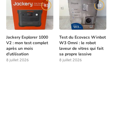
8.5
8.0
Jackery Explorer 1000
Test du Ecovacs Winbot
V2 : mon test complet
W3 Omni : le robot
après un mois
laveur de vitres qui fait
d’utilisation
sa propre lessive
8 juillet 2026
8 juillet 2026