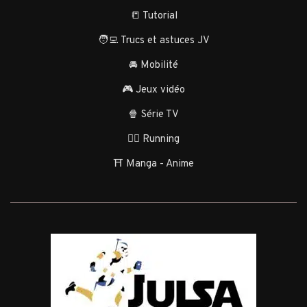
📒 Tutorial
🧑‍💻 Trucs et astuces JV
🚘 Mobilité
🎮 Jeux vidéo
🍿 Série TV
🏃‍♂️ Running
⛩️ Manga - Anime