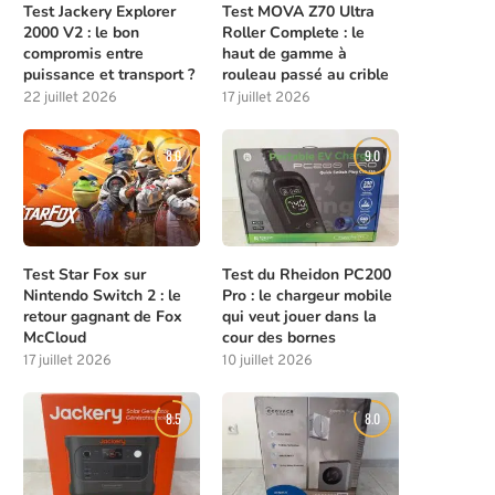
Test Jackery Explorer
Test MOVA Z70 Ultra
2000 V2 : le bon
Roller Complete : le
compromis entre
haut de gamme à
puissance et transport ?
rouleau passé au crible
22 juillet 2026
17 juillet 2026
8.0
9.0
Test Star Fox sur
Test du Rheidon PC200
Nintendo Switch 2 : le
Pro : le chargeur mobile
retour gagnant de Fox
qui veut jouer dans la
McCloud
cour des bornes
17 juillet 2026
10 juillet 2026
8.5
8.0