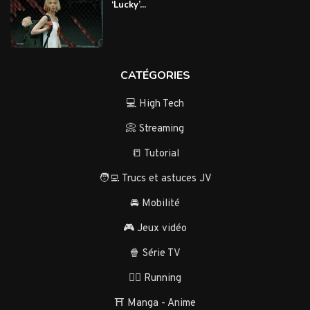
‘Lucky’...
CATÉGORIES
💻 High Tech
📀 Streaming
📒 Tutorial
🧑‍💻 Trucs et astuces JV
🚘 Mobilité
🎮 Jeux vidéo
🍿 Série TV
🏃‍♂️ Running
⛩️ Manga - Anime