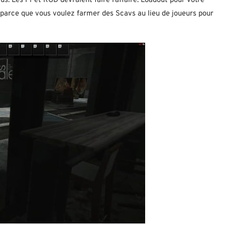
s. Les F1 et RGD devraient faire l’affaire. Loadout pour votre
 parce que vous voulez farmer des Scavs au lieu de joueurs pour