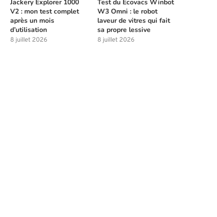
Jackery Explorer 1000
Test du Ecovacs Winbot
V2 : mon test complet
W3 Omni : le robot
après un mois
laveur de vitres qui fait
d’utilisation
sa propre lessive
8 juillet 2026
8 juillet 2026
Meilleures compétences à débloquer
Les solutions de chasse à l
tôt dans Beast of...
la...
4 août 2026
4 août 2026