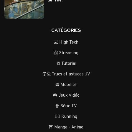
de ‘The...
CATÉGORIES
💻 High Tech
📀 Streaming
📒 Tutorial
🧑‍💻 Trucs et astuces JV
🚘 Mobilité
🎮 Jeux vidéo
🍿 Série TV
🏃‍♂️ Running
⛩️ Manga - Anime