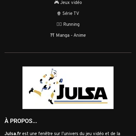
🎮 Jeux vidéo
🍿 Série TV
🏃‍♂️ Running
⛩️ Manga - Anime
À PROPOS...
Julsa.fr
est une fenêtre sur l’univers du jeu vidéo et de la