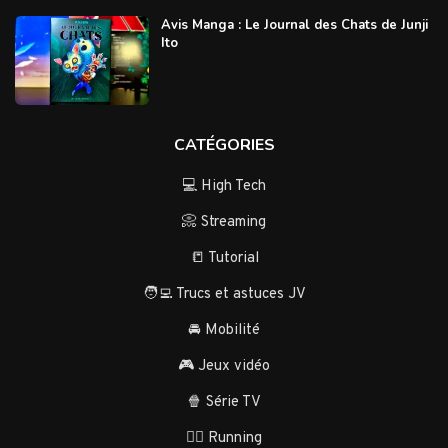
Avis Manga : Le Journal des Chats de Junji
Ito
CATÉGORIES
💻 High Tech
📀 Streaming
📒 Tutorial
🧑‍💻 Trucs et astuces JV
🚘 Mobilité
🎮 Jeux vidéo
🍿 Série TV
🏃‍♂️ Running