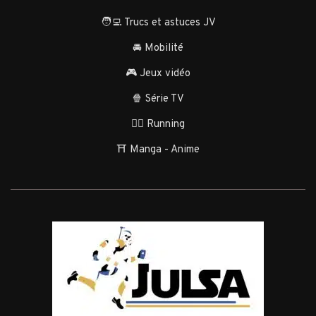
🧑‍💻 Trucs et astuces JV
🚘 Mobilité
🎮 Jeux vidéo
🍿 Série TV
🏃‍♂️ Running
⛩️ Manga - Anime