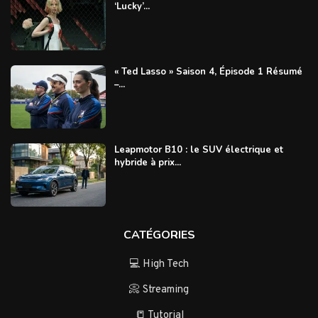
‘Lucky’...
« Ted Lasso » Saison 4, Épisode 1 Résumé
–...
Leapmotor B10 : le SUV électrique et
hybride à prix...
CATÉGORIES
💻 High Tech
📀 Streaming
📒 Tutorial