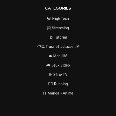
CATÉGORIES
💻 High Tech
📀 Streaming
📒 Tutorial
🧑‍💻 Trucs et astuces JV
🚘 Mobilité
🎮 Jeux vidéo
🍿 Série TV
🏃‍♂️ Running
⛩️ Manga - Anime