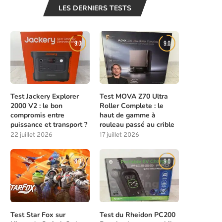
LES DERNIERS TESTS
9.0
9.0
Test Jackery Explorer
Test MOVA Z70 Ultra
2000 V2 : le bon
Roller Complete : le
compromis entre
haut de gamme à
puissance et transport ?
rouleau passé au crible
22 juillet 2026
17 juillet 2026
8.0
9.0
Test Star Fox sur
Test du Rheidon PC200