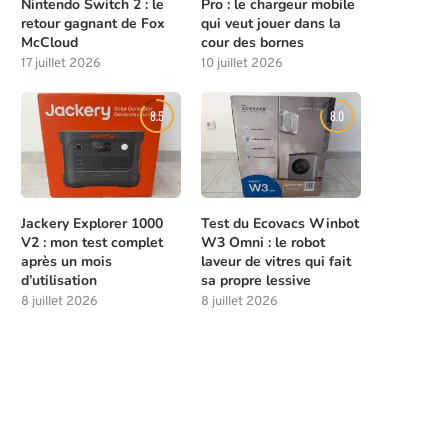
Nintendo Switch 2 : le
Pro : le chargeur mobile
retour gagnant de Fox
qui veut jouer dans la
McCloud
cour des bornes
17 juillet 2026
10 juillet 2026
8.5
8.0
Jackery Explorer 1000
Test du Ecovacs Winbot
V2 : mon test complet
W3 Omni : le robot
après un mois
laveur de vitres qui fait
d’utilisation
sa propre lessive
8 juillet 2026
8 juillet 2026