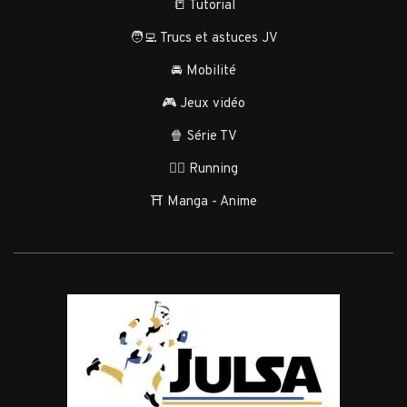
📒 Tutorial
🧑‍💻 Trucs et astuces JV
🚘 Mobilité
🎮 Jeux vidéo
🍿 Série TV
🏃‍♂️ Running
⛩️ Manga - Anime