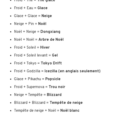
Froid + Thé =
Thé glacé
Froid + Eau =
Glace
Glace + Glace =
Neige
Neige + Pin =
Noël
Noël + Neige =
Dongxiang
Noël + Noël =
Arbre de Noël
Froid + Soleil =
Hiver
Froid + Soleil levant =
Gel
Froid + Tokyo =
Tokyo Drift
Froid + Godzilla =
Icezilla (en anglais seulement)
Glace + Pikachu =
Popsicle
Froid + Supernova =
Trou noir
Neige + Tempête =
Blizzard
Blizzard + Blizzard =
Tempête de neige
Tempête de neige + Noël =
Noël blanc