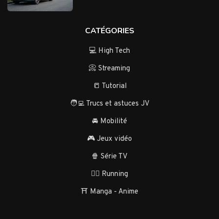
CATÉGORIES
💻 High Tech
📀 Streaming
📒 Tutorial
🧑‍💻 Trucs et astuces JV
🚘 Mobilité
🎮 Jeux vidéo
🍿 Série TV
🏃‍♂️ Running
⛩️ Manga - Anime