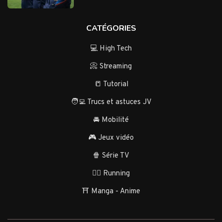
CATÉGORIES
💻 High Tech
📀 Streaming
📒 Tutorial
🧑‍💻 Trucs et astuces JV
🚘 Mobilité
🎮 Jeux vidéo
🍿 Série TV
🏃‍♂️ Running
⛩️ Manga - Anime