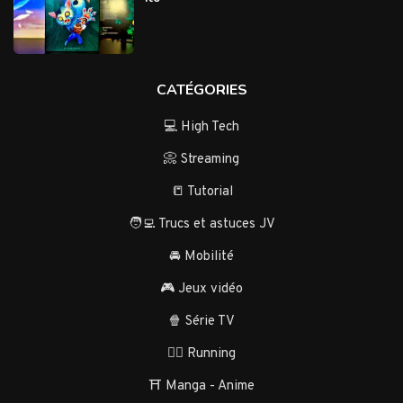
CATÉGORIES
💻 High Tech
📀 Streaming
📒 Tutorial
🧑‍💻 Trucs et astuces JV
🚘 Mobilité
🎮 Jeux vidéo
🍿 Série TV
🏃‍♂️ Running
⛩️ Manga - Anime