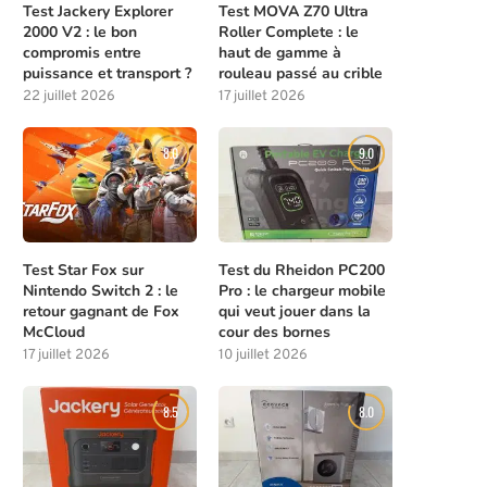
Test Jackery Explorer
Test MOVA Z70 Ultra
2000 V2 : le bon
Roller Complete : le
compromis entre
haut de gamme à
puissance et transport ?
rouleau passé au crible
22 juillet 2026
17 juillet 2026
8.0
9.0
Test Star Fox sur
Test du Rheidon PC200
Nintendo Switch 2 : le
Pro : le chargeur mobile
retour gagnant de Fox
qui veut jouer dans la
McCloud
cour des bornes
17 juillet 2026
10 juillet 2026
8.5
8.0