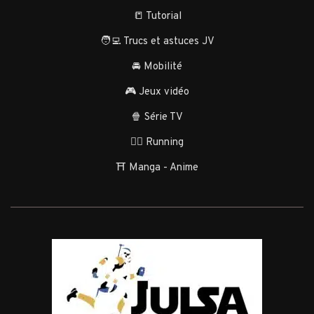
📒 Tutorial
🧑‍💻 Trucs et astuces JV
🚘 Mobilité
🎮 Jeux vidéo
🍿 Série TV
🏃‍♂️ Running
⛩️ Manga - Anime