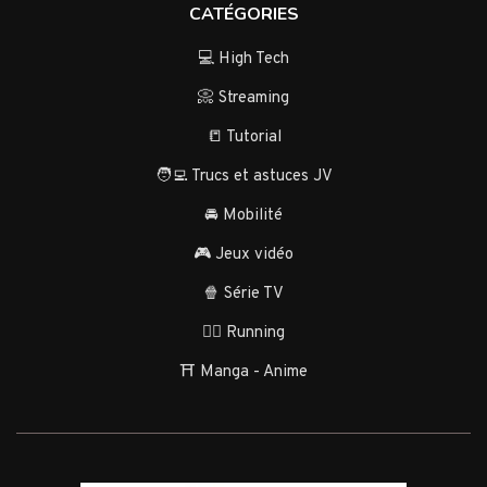
CATÉGORIES
💻 High Tech
📀 Streaming
📒 Tutorial
🧑‍💻 Trucs et astuces JV
🚘 Mobilité
🎮 Jeux vidéo
🍿 Série TV
🏃‍♂️ Running
⛩️ Manga - Anime