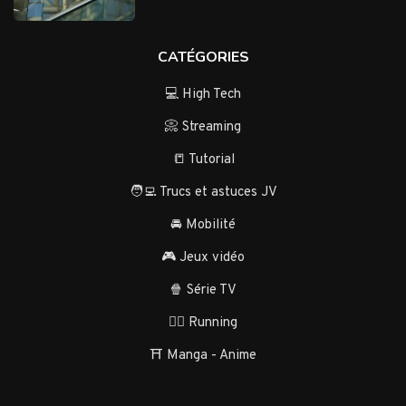
CATÉGORIES
💻 High Tech
📀 Streaming
📒 Tutorial
🧑‍💻 Trucs et astuces JV
🚘 Mobilité
🎮 Jeux vidéo
🍿 Série TV
🏃‍♂️ Running
⛩️ Manga - Anime