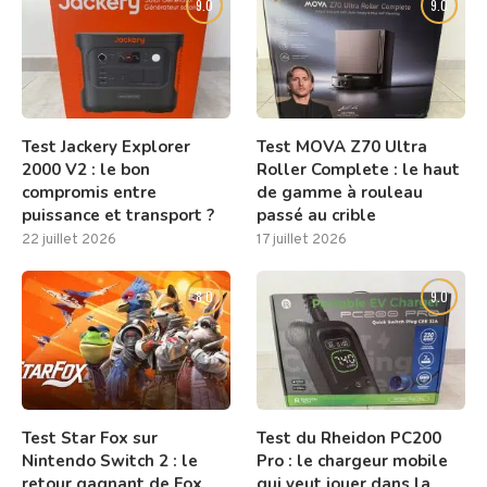
9.0
9.0
Test Jackery Explorer
Test MOVA Z70 Ultra
2000 V2 : le bon
Roller Complete : le haut
compromis entre
de gamme à rouleau
puissance et transport ?
passé au crible
22 juillet 2026
17 juillet 2026
8.0
9.0
Test Star Fox sur
Test du Rheidon PC200
Nintendo Switch 2 : le
Pro : le chargeur mobile
retour gagnant de Fox
qui veut jouer dans la