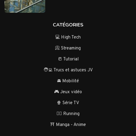
CATÉGORIES
💻 High Tech
📀 Streaming
📒 Tutorial
🧑‍💻 Trucs et astuces JV
🚘 Mobilité
🎮 Jeux vidéo
🍿 Série TV
🏃‍♂️ Running
⛩️ Manga - Anime