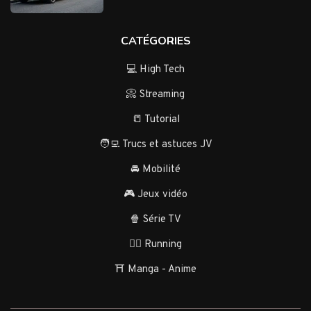
CATÉGORIES
💻 High Tech
📀 Streaming
📒 Tutorial
🧑‍💻 Trucs et astuces JV
🚘 Mobilité
🎮 Jeux vidéo
🍿 Série TV
🏃‍♂️ Running
⛩️ Manga - Anime