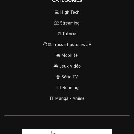
CATÉGORIES
💻 High Tech
📀 Streaming
📒 Tutorial
🧑‍💻 Trucs et astuces JV
🚘 Mobilité
🎮 Jeux vidéo
🍿 Série TV
🏃‍♂️ Running
⛩️ Manga - Anime