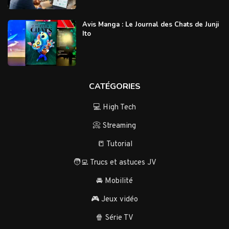
Avis Manga : Le Journal des Chats de Junji
Ito
CATÉGORIES
💻 High Tech
📀 Streaming
📒 Tutorial
🧑‍💻 Trucs et astuces JV
🚘 Mobilité
🎮 Jeux vidéo
🍿 Série TV