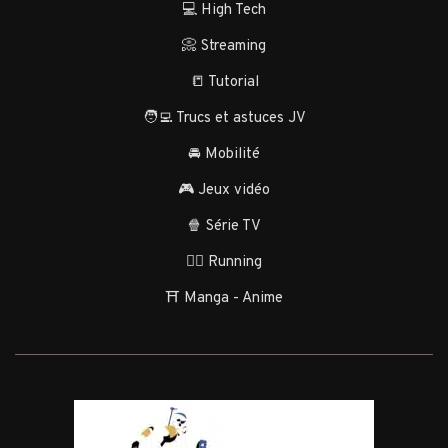
💻 High Tech
📀 Streaming
📒 Tutorial
🧑‍💻 Trucs et astuces JV
🚘 Mobilité
🎮 Jeux vidéo
🍿 Série TV
🏃‍♂️ Running
⛩️ Manga - Anime