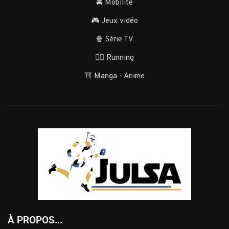
🚘 Mobilité
🎮 Jeux vidéo
🍿 Série TV
🏃‍♂️ Running
⛩️ Manga - Anime
À PROPOS...