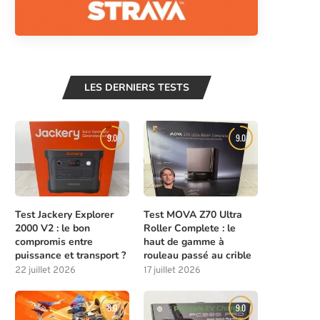
LES DERNIERS TESTS
9.0
9.0
Test Jackery Explorer
Test MOVA Z70 Ultra
2000 V2 : le bon
Roller Complete : le
compromis entre
haut de gamme à
puissance et transport ?
rouleau passé au crible
22 juillet 2026
17 juillet 2026
8.0
9.0