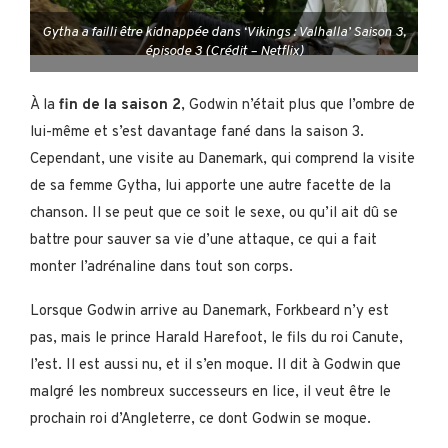
Gytha a failli être kidnappée dans ‘Vikings : Valhalla’ Saison 3,
épisode 3 (Crédit – Netflix)
À la
fin de la saison 2
, Godwin n’était plus que l’ombre de
lui-même et s’est davantage fané dans la saison 3.
Cependant, une visite au Danemark, qui comprend la visite
de sa femme Gytha, lui apporte une autre facette de la
chanson. Il se peut que ce soit le sexe, ou qu’il ait dû se
battre pour sauver sa vie d’une attaque, ce qui a fait
monter l’adrénaline dans tout son corps.
Lorsque Godwin arrive au Danemark, Forkbeard n’y est
pas, mais le prince Harald Harefoot, le fils du roi Canute,
l’est. Il est aussi nu, et il s’en moque. Il dit à Godwin que
malgré les nombreux successeurs en lice, il veut être le
prochain roi d’Angleterre, ce dont Godwin se moque.