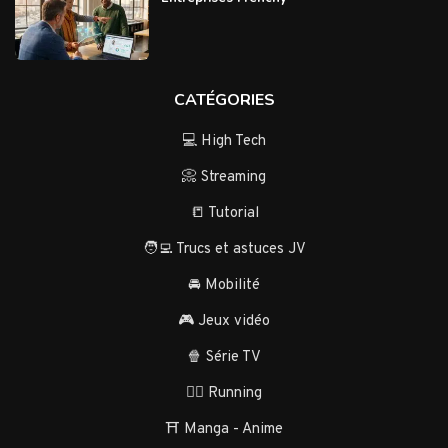
CATÉGORIES
💻 High Tech
📀 Streaming
📒 Tutorial
🧑‍💻 Trucs et astuces JV
🚘 Mobilité
🎮 Jeux vidéo
🍿 Série TV
🏃‍♂️ Running
⛩️ Manga - Anime