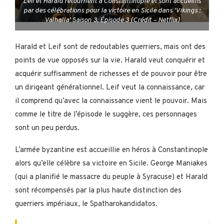
Leif et Harald retournent à Constantinople et sont accueillis
par des célébrations pour la victoire en Sicile dans ‘Vikings :
Valhalla’ Saison 3, Épisode 3 (Crédit – Netflix)
Harald et Leif sont de redoutables guerriers, mais ont des
points de vue opposés sur la vie. Harald veut conquérir et
acquérir suffisamment de richesses et de pouvoir pour être
un dirigeant générationnel. Leif veut la connaissance, car
il comprend qu’avec la connaissance vient le pouvoir. Mais
comme le titre de l’épisode le suggère, ces personnages
sont un peu perdus.
L’armée byzantine est accueillie en héros à Constantinople
alors qu’elle célèbre sa victoire en Sicile. George Maniakes
(qui a planifié le massacre du peuple à Syracuse) et Harald
sont récompensés par la plus haute distinction des
guerriers impériaux, le Spatharokandidatos.