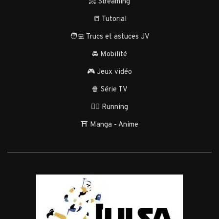
📀 Streaming
📒 Tutorial
🧑‍💻 Trucs et astuces JV
🚘 Mobilité
🎮 Jeux vidéo
🍿 Série TV
🏃‍♂️ Running
⛩️ Manga - Anime