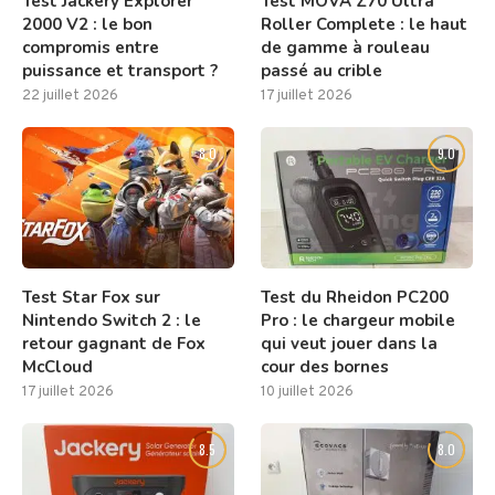
Test Jackery Explorer
Test MOVA Z70 Ultra
2000 V2 : le bon
Roller Complete : le haut
compromis entre
de gamme à rouleau
puissance et transport ?
passé au crible
22 juillet 2026
17 juillet 2026
8.0
9.0
Test Star Fox sur
Test du Rheidon PC200
Nintendo Switch 2 : le
Pro : le chargeur mobile
retour gagnant de Fox
qui veut jouer dans la
McCloud
cour des bornes
17 juillet 2026
10 juillet 2026
8.5
8.0