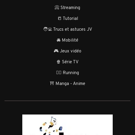
📀 Streaming
📒 Tutorial
🧑‍💻 Trucs et astuces JV
🚘 Mobilité
🎮 Jeux vidéo
🍿 Série TV
🏃‍♂️ Running
⛩️ Manga - Anime