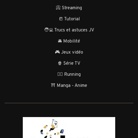
📀 Streaming
📒 Tutorial
🧑‍💻 Trucs et astuces JV
🚘 Mobilité
🎮 Jeux vidéo
🍿 Série TV
🏃‍♂️ Running
⛩️ Manga - Anime