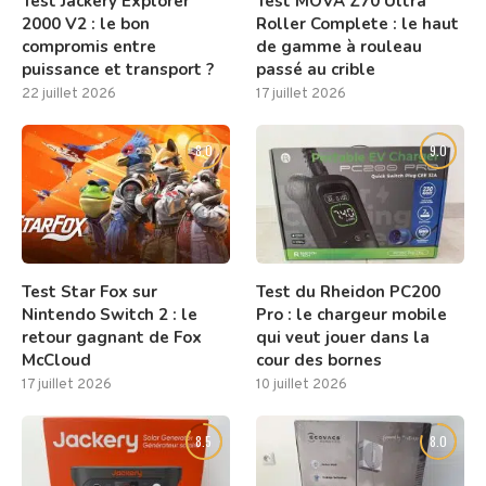
Test Jackery Explorer
Test MOVA Z70 Ultra
2000 V2 : le bon
Roller Complete : le haut
compromis entre
de gamme à rouleau
puissance et transport ?
passé au crible
22 juillet 2026
17 juillet 2026
8.0
9.0
Test Star Fox sur
Test du Rheidon PC200
Nintendo Switch 2 : le
Pro : le chargeur mobile
retour gagnant de Fox
qui veut jouer dans la
McCloud
cour des bornes
17 juillet 2026
10 juillet 2026
8.5
8.0