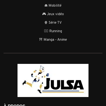
🚘 Mobilité
🎮 Jeux vidéo
🍿 Série TV
🏃‍♂️ Running
⛩️ Manga - Anime