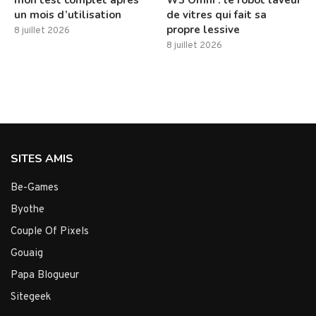
mon test complet après
W3 Omni : le robot laveur
un mois d’utilisation
de vitres qui fait sa
propre lessive
8 juillet 2026
8 juillet 2026
SITES AMIS
Be-Games
Byothe
Couple Of Pixels
Gouaig
Papa Blogueur
Sitegeek