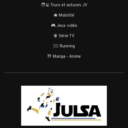
🧑‍💻 Trucs et astuces JV
🚘 Mobilité
🎮 Jeux vidéo
🍿 Série TV
🏃‍♂️ Running
⛩️ Manga - Anime