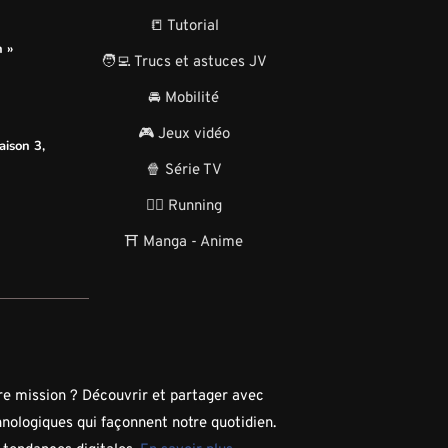
📒 Tutorial
n »
🧑‍💻 Trucs et astuces JV
🚘 Mobilité
🎮 Jeux vidéo
aison 3,
🍿 Série TV
🏃‍♂️ Running
⛩️ Manga - Anime
tre mission ? Découvrir et partager avec
hnologiques qui façonnent notre quotidien.