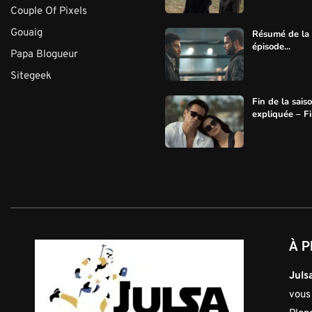
Couple Of Pixels
Gouaig
Résumé de la s
épisode...
Papa Blogueur
Sitegeek
Fin de la sais
expliquée – Fin
À P
Julsa
vous