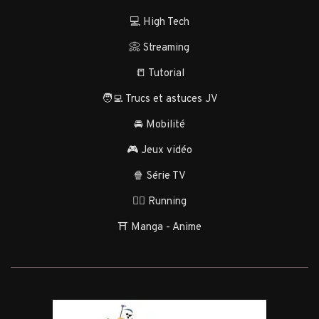
💻 High Tech
📀 Streaming
📒 Tutorial
🧑‍💻 Trucs et astuces JV
🚘 Mobilité
🎮 Jeux vidéo
🍿 Série TV
🏃‍♂️ Running
⛩️ Manga - Anime