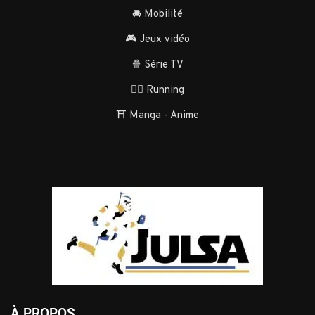
🚘 Mobilité
🎮 Jeux vidéo
🍿 Série TV
🏃‍♂️ Running
⛩️ Manga - Anime
À PROPOS...