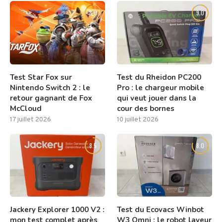
8.0
9.0
Test Star Fox sur
Test du Rheidon PC200
Nintendo Switch 2 : le
Pro : le chargeur mobile
retour gagnant de Fox
qui veut jouer dans la
McCloud
cour des bornes
17 juillet 2026
10 juillet 2026
8.5
8.0
Jackery Explorer 1000 V2 :
Test du Ecovacs Winbot
mon test complet après
W3 Omni : le robot laveur