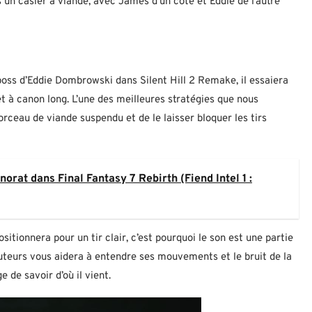
un casier à viande, avec James d’un côté et Eddie de l’autre
oss d’Eddie Dombrowski dans Silent Hill 2 Remake, il essaiera
let à canon long. L’une des meilleures stratégies que nous
ceau de viande suspendu et de le laisser bloquer les tirs
orat dans Final Fantasy 7 Rebirth (Fiend Intel 1 :
itionnera pour un tir clair, c’est pourquoi le son est une partie
uteurs vous aidera à entendre ses mouvements et le bruit de la
 de savoir d’où il vient.