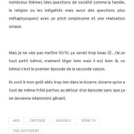
nombreux thèmes (des questions de société comme la famille,
la religion ou les inégalités mais aussi des questions plus
métaphysiques) avec un pitch simplissime et une réalisation
unique.
Mais je ne vais pas mettre 10/10, ça serait trop beau 😉. J’ai un
tout petit bémol, vraiment léger hein mais il est bien là, ce
bémol c’est le premier épisode de la seconde saison.
Ils sont à mon goût allés trop loin dans le bizarre, bizarre qu’on a
tout de même frôlé parfois au détour d’un épisode sans que ça
ne devienne néanmoins gênant.
AVIS
CRITIQUE
SAISON 2
SÉRIE TV
THE LEFTOVERS