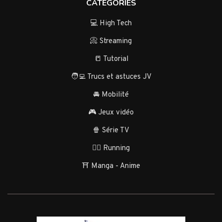
CATÉGORIES
💻 High Tech
📀 Streaming
📒 Tutorial
🧑‍💻 Trucs et astuces JV
🚘 Mobilité
🎮 Jeux vidéo
🍿 Série TV
🏃‍♂️ Running
⛩️ Manga - Anime