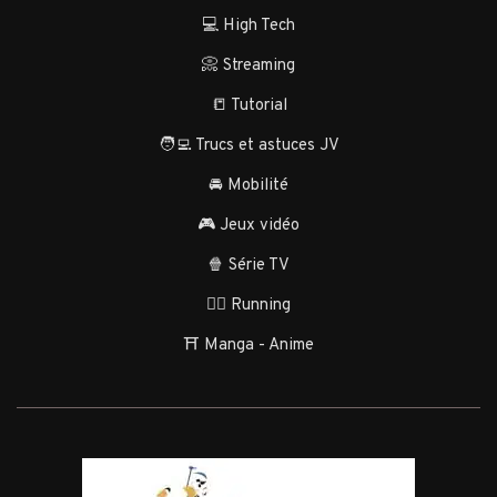
💻 High Tech
📀 Streaming
📒 Tutorial
🧑‍💻 Trucs et astuces JV
🚘 Mobilité
🎮 Jeux vidéo
🍿 Série TV
🏃‍♂️ Running
⛩️ Manga - Anime