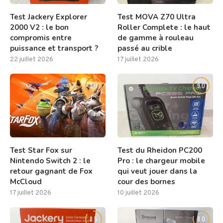
Test Jackery Explorer
Test MOVA Z70 Ultra
2000 V2 : le bon
Roller Complete : le haut
compromis entre
de gamme à rouleau
puissance et transport ?
passé au crible
22 juillet 2026
17 juillet 2026
8.0
9.0
Test Star Fox sur
Test du Rheidon PC200
Nintendo Switch 2 : le
Pro : le chargeur mobile
retour gagnant de Fox
qui veut jouer dans la
McCloud
cour des bornes
17 juillet 2026
10 juillet 2026
8.5
8.0