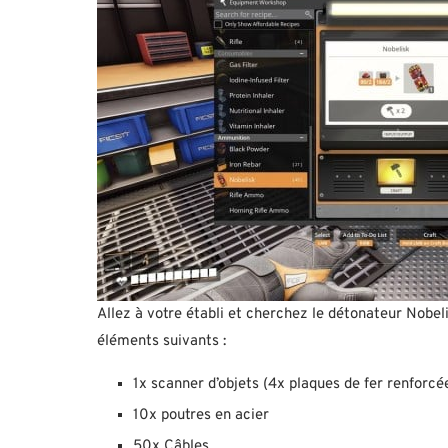
Allez à votre établi et cherchez le détonateur Nobel
éléments suivants :
1x scanner d’objets (4x plaques de fer renforcée
10x poutres en acier
50x Câbles