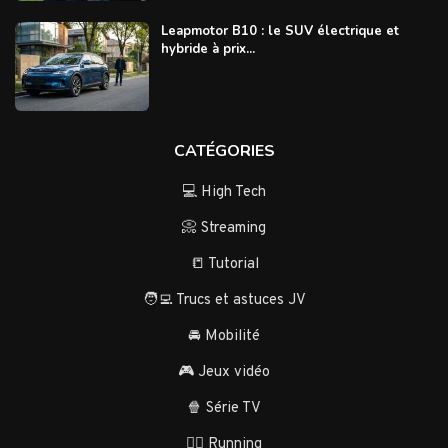
Leapmotor B10 : le SUV électrique et
hybride à prix...
CATÉGORIES
💻 High Tech
📀 Streaming
📒 Tutorial
🧑‍💻 Trucs et astuces JV
🚘 Mobilité
🎮 Jeux vidéo
🍿 Série TV
🏃‍♂️ Running