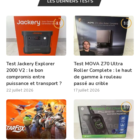
LES DERNIERS TESTS
9.0
9.0
Test Jackery Explorer
Test MOVA Z70 Ultra
2000 V2 : le bon
Roller Complete : le haut
compromis entre
de gamme à rouleau
puissance et transport ?
passé au crible
22 juillet 2026
17 juillet 2026
8.0
9.0