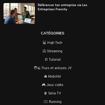
Référencer ton entreprise via Les
Entreprises Frenchy
CATÉGORIES
💻 High Tech
📀 Streaming
📒 Tutorial
🧑‍💻 Trucs et astuces JV
🚘 Mobilité
🎮 Jeux vidéo
🍿 Série TV
🏃‍♂️ Running