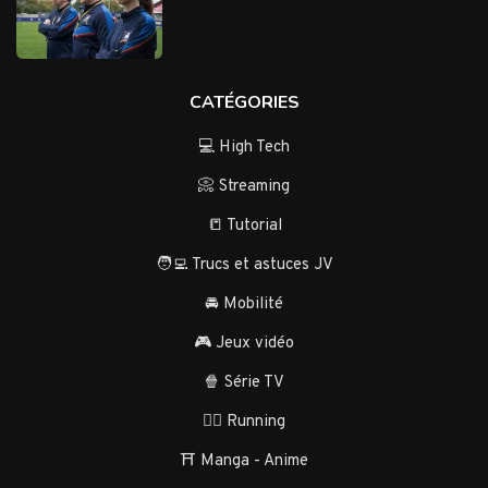
CATÉGORIES
💻 High Tech
📀 Streaming
📒 Tutorial
🧑‍💻 Trucs et astuces JV
🚘 Mobilité
🎮 Jeux vidéo
🍿 Série TV
🏃‍♂️ Running
⛩️ Manga - Anime