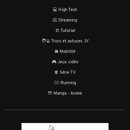
💻 High Tech
📀 Streaming
📒 Tutorial
🧑‍💻 Trucs et astuces JV
🚘 Mobilité
🎮 Jeux vidéo
🍿 Série TV
🏃‍♂️ Running
⛩️ Manga - Anime