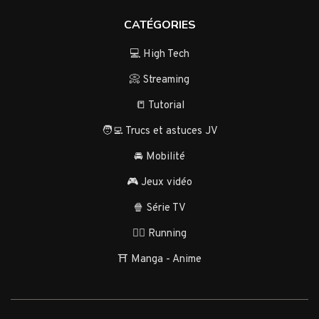
CATÉGORIES
💻 High Tech
📀 Streaming
📒 Tutorial
🧑‍💻 Trucs et astuces JV
🚘 Mobilité
🎮 Jeux vidéo
🍿 Série TV
🏃‍♂️ Running
⛩️ Manga - Anime