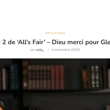
EXPLICATIONS
e 2 de ‘All’s Fair’ – Dieu merci pour 
4 novembre 2025
par
JulSa_