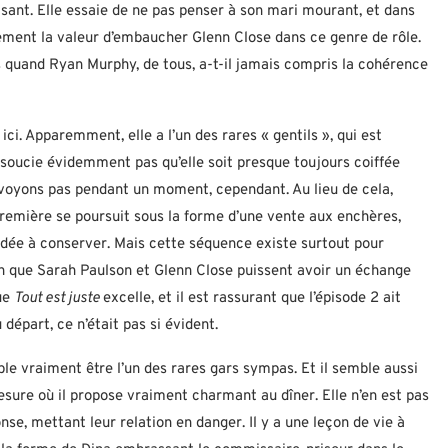
sant. Elle essaie de ne pas penser à son mari mourant, et dans
ement la valeur d’embaucher Glenn Close dans ce genre de rôle.
s quand Ryan Murphy, de tous, a-t-il jamais compris la cohérence
i. Apparemment, elle a l’un des rares « gentils », qui est
se soucie évidemment pas qu’elle soit presque toujours coiffée
 voyons pas pendant un moment, cependant. Au lieu de cela,
première se poursuit sous la forme d’une vente aux enchères,
aidée à conserver. Mais cette séquence existe surtout pour
n que Sarah Paulson et Glenn Close puissent avoir un échange
que
Tout est juste
excelle, et il est rassurant que l’épisode 2 ait
départ, ce n’était pas si évident.
mble vraiment être l’un des rares gars sympas. Et il semble aussi
esure où il propose vraiment charmant au dîner. Elle n’en est pas
onse, mettant leur relation en danger. Il y a une leçon de vie à