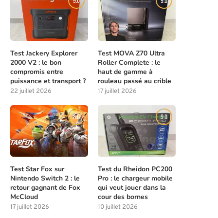
9.0
9.0
Test Jackery Explorer
Test MOVA Z70 Ultra
2000 V2 : le bon
Roller Complete : le
compromis entre
haut de gamme à
puissance et transport ?
rouleau passé au crible
22 juillet 2026
17 juillet 2026
8.0
9.0
Test Star Fox sur
Test du Rheidon PC200
Nintendo Switch 2 : le
Pro : le chargeur mobile
retour gagnant de Fox
qui veut jouer dans la
McCloud
cour des bornes
17 juillet 2026
10 juillet 2026