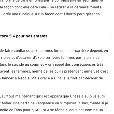
us la forme de Dina embrassant le commissaire-priseur dans le
a façon dont elle gère cela – se retirer à la dernière minute,
 – crée une rubrique sur la façon dont Liberty peut gérer sa
 Story 5 » pour nos enfants
s de faire confiance aux hommes lorsque leur carrière dépend, en
ribles et d’essayer d’exploiter leurs femmes par le biais de
ait dans le suicide au sommet – un rappel des conséquences très
uvent les femmes, même celles qu’ils prétendent aimer, et c’est
 fiancer à Reggie. Mais grâce à Dina, elle finit par décider de
, surtout maintenant qu’il est apparu que Chase a eu plusieurs
 Milan. Une certaine vengeance va s’imposer là-bas, même si je
rnelle de Dina pour qu’Allura « se fâche », doublant comme un