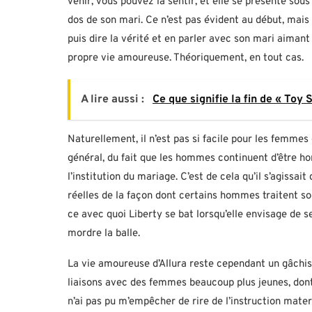
venir, vous pouvez la sentir, et elle se présente so
dos de son mari. Ce n’est pas évident au début, mais l
puis dire la vérité et en parler avec son mari aimant
propre vie amoureuse. Théoriquement, en tout cas.
A lire aussi :
Ce que signifie la fin de « Toy
Naturellement, il n’est pas si facile pour les femme
général, du fait que les hommes continuent d’être hor
l’institution du mariage. C’est de cela qu’il s’agiss
réelles de la façon dont certains hommes traitent so
ce avec quoi Liberty se bat lorsqu’elle envisage de se
mordre la balle.
La vie amoureuse d’Allura reste cependant un gâchis
liaisons avec des femmes beaucoup plus jeunes, dont
n’ai pas pu m’empêcher de rire de l’instruction mate