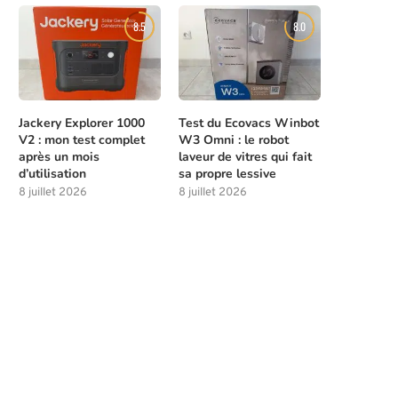
8.5
8.0
Jackery Explorer 1000
Test du Ecovacs Winbot
V2 : mon test complet
W3 Omni : le robot
après un mois
laveur de vitres qui fait
d’utilisation
sa propre lessive
8 juillet 2026
8 juillet 2026