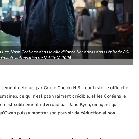
n Lee, Noah Centineo dans le rôle d’Owen Hendricks dans l’épisode 201
l’aimable autorisation de Netflix © 2024
tement détenus par Grace Cho du NIS. Leur histoire officielle
umaines, ce qui n’est pas vraiment crédible, et les Coréens le
Owen est subtilement interrogé par Jang Kyun, un agent qui
qu’Owen puisse montrer son pouvoir de déduction et son
.