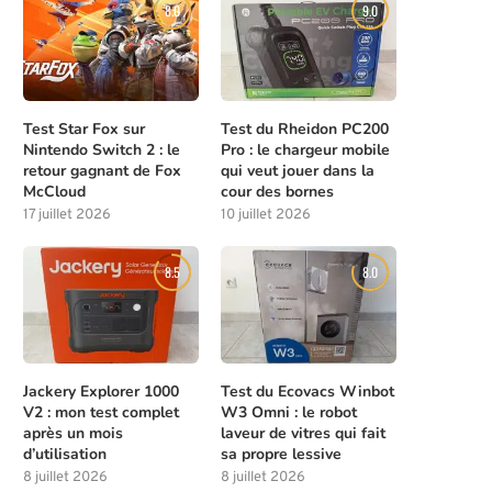
8.0
9.0
Test Star Fox sur
Test du Rheidon PC200
Nintendo Switch 2 : le
Pro : le chargeur mobile
retour gagnant de Fox
qui veut jouer dans la
McCloud
cour des bornes
17 juillet 2026
10 juillet 2026
8.5
8.0
Jackery Explorer 1000
Test du Ecovacs Winbot
V2 : mon test complet
W3 Omni : le robot
après un mois
laveur de vitres qui fait
d’utilisation
sa propre lessive
8 juillet 2026
8 juillet 2026