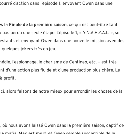
bourré d’action dans l’épisode 1, envoyant Owen dans une
ès la
Finale de la première saison
, ce qui est peut-être tant
 pas perdu une seule étape. L’épisode 1, « Y.N.A.H.Y.A.L. », se
 restants et envoyant Owen dans une nouvelle mission avec des
 quelques jokers très en jeu.
édie, l’espionnage, le charisme de Centineo, etc. – est très
t d’une action plus fluide et d’une production plus chère. Le
 profit.
ici, alors faisons de notre mieux pour arrondir les choses de la
ù nous avons laissé Owen dans la première saison, captif de
 la mafia.
Max est mort
, et Owen semble susceptible de la