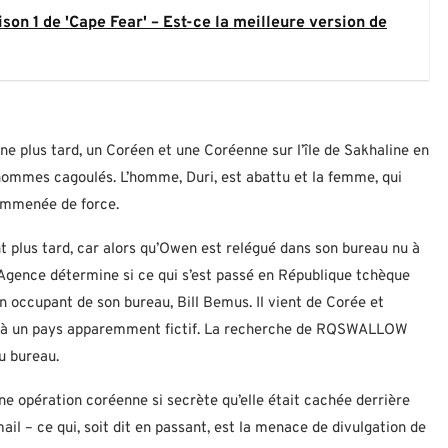
son 1 de 'Cape Fear' – Est-ce la meilleure version de
e plus tard, un Coréen et une Coréenne sur l’île de Sakhaline en
hommes cagoulés. L’homme, Duri, est abattu et la femme, qui
emmenée de force.
 plus tard, car alors qu’Owen est relégué dans son bureau nu à
l’Agence détermine si ce qui s’est passé en République tchèque
ien occupant de son bureau, Bill Bemus. Il vient de Corée et
e à un pays apparemment fictif. La recherche de RQSWALLOW
du bureau.
ne opération coréenne si secrète qu’elle était cachée derrière
ail – ce qui, soit dit en passant, est la menace de divulgation de