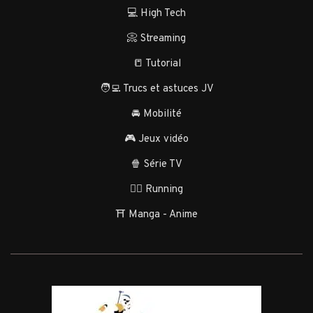
💻 High Tech
📀 Streaming
📒 Tutorial
🧑‍💻 Trucs et astuces JV
🚘 Mobilité
🎮 Jeux vidéo
🍿 Série TV
🏃‍♂️ Running
⛩️ Manga - Anime