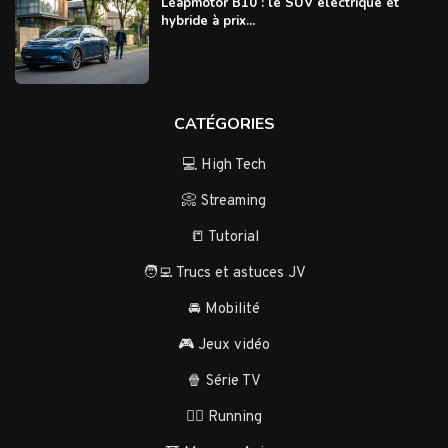
Leapmotor B10 : le SUV électrique et
hybride à prix...
CATÉGORIES
💻 High Tech
📀 Streaming
📒 Tutorial
🧑‍💻 Trucs et astuces JV
🚘 Mobilité
🎮 Jeux vidéo
🍿 Série TV
🏃‍♂️ Running