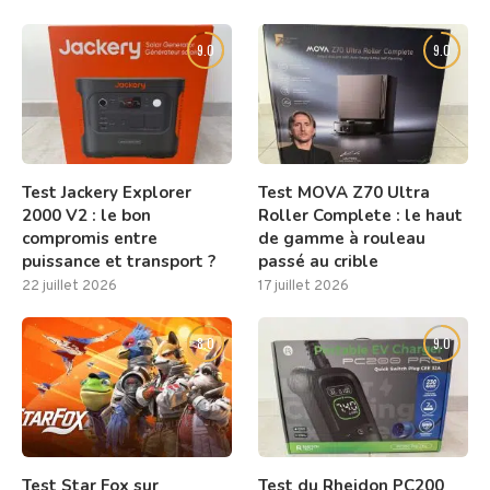
9.0
9.0
Test Jackery Explorer
Test MOVA Z70 Ultra
2000 V2 : le bon
Roller Complete : le haut
compromis entre
de gamme à rouleau
puissance et transport ?
passé au crible
22 juillet 2026
17 juillet 2026
8.0
9.0
Test Star Fox sur
Test du Rheidon PC200