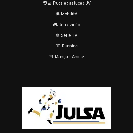
🧑‍💻 Trucs et astuces JV
🚘 Mobilité
🎮 Jeux vidéo
🍿 Série TV
🏃‍♂️ Running
⛩️ Manga - Anime