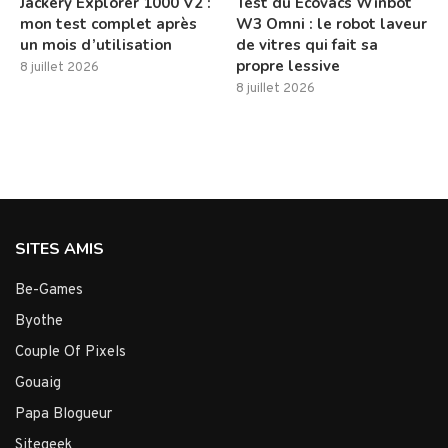
Jackery Explorer 1000 V2 :
Test du Ecovacs Winbot
mon test complet après
W3 Omni : le robot laveur
un mois d’utilisation
de vitres qui fait sa
propre lessive
8 juillet 2026
8 juillet 2026
SITES AMIS
Be-Games
Byothe
Couple Of Pixels
Gouaig
Papa Blogueur
Sitegeek